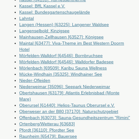
Kassel: BffL Kassel e.V.
Kassel: Bundesgartenschaugelände
Lahntal
Langen (Hessen) [63225]: Langener Waldsee
Langenselbold: Kinzigsee
Mainhausen-Zellhausen [63527]: Königsee
Maintal [63477]: Viva-Theme im Best Western Doorm
Hotel
Mörfelden-Walldorf [64546]: Bornbruchsee
Mörfelden-Walldorf [64546]: Walldorfer Badesee
Mörlenbach [69509]: Karibu Sauna Wellness
Mücke-Windhain [35325]: Windhainer See
Nieder-Ofleiden
Niederweimar [35096]: Seepark Niederweimar
Obertshausen [63179]: Atlantis Erlebnisbad (Monte
Mare)
Oberursel [61440]: Helios-Taunus Oberursel e.V.
Oberweser an der B80 [37170]: Naturschutzgebiet
Offenbach [63073]: Sauna-Gesundheitszentrum "Rimini"
Ortenberg/Wetterau [63683]
Pfordt [36110]: Pfordter See
Raunheim [65479]: Bauersee