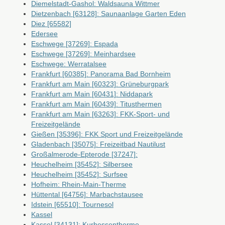
Diemelstadt-Gashol: Waldsauna Wittmer
Dietzenbach [63128]: Saunaanlage Garten Eden
Diez [65582]
Edersee
Eschwege [37269]: Espada
Eschwege [37269]: Meinhardsee
Eschwege: Werratalsee
Frankfurt [60385]: Panorama Bad Bornheim
Frankfurt am Main [60323]: Grüneburgpark
Frankfurt am Main [60431]: Niddapark
Frankfurt am Main [60439]: Titusthermen
Frankfurt am Main [63263]: FKK-Sport- und
Freizeitgelände
Gießen [35396]: FKK Sport und Freizeitgelände
Gladenbach [35075]: Freizeitbad Nautilust
Großalmerode-Epterode [37247]:
Heuchelheim [35452]: Silbersee
Heuchelheim [35452]: Surfsee
Hofheim: Rhein-Main-Therme
Hüttental [64756]: Marbachstausee
Idstein [65510]: Tournesol
Kassel
Kassel [34131]: Kurhessentherme