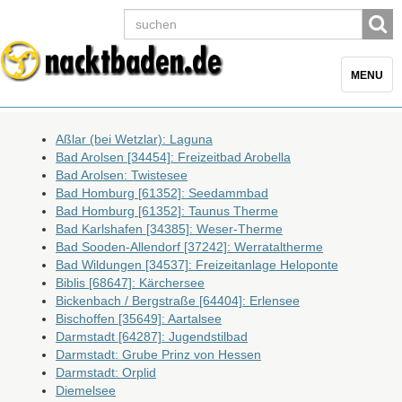
Toggle
MENU
navigatio
Aßlar (bei Wetzlar): Laguna
Bad Arolsen [34454]: Freizeitbad Arobella
Bad Arolsen: Twistesee
Bad Homburg [61352]: Seedammbad
Bad Homburg [61352]: Taunus Therme
Bad Karlshafen [34385]: Weser-Therme
Bad Sooden-Allendorf [37242]: Werrataltherme
Bad Wildungen [34537]: Freizeitanlage Heloponte
Biblis [68647]: Kärchersee
Bickenbach / Bergstraße [64404]: Erlensee
Bischoffen [35649]: Aartalsee
Darmstadt [64287]: Jugendstilbad
Darmstadt: Grube Prinz von Hessen
Darmstadt: Orplid
Diemelsee