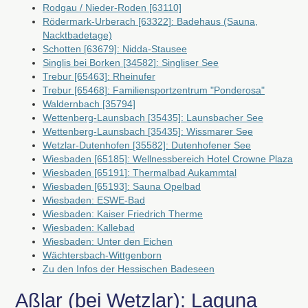
Rodgau / Nieder-Roden [63110]
Rödermark-Urberach [63322]: Badehaus (Sauna,
Nacktbadetage)
Schotten [63679]: Nidda-Stausee
Singlis bei Borken [34582]: Singliser See
Trebur [65463]: Rheinufer
Trebur [65468]: Familiensportzentrum "Ponderosa"
Waldernbach [35794]
Wettenberg-Launsbach [35435]: Launsbacher See
Wettenberg-Launsbach [35435]: Wissmarer See
Wetzlar-Dutenhofen [35582]: Dutenhofener See
Wiesbaden [65185]: Wellnessbereich Hotel Crowne Plaza
Wiesbaden [65191]: Thermalbad Aukammtal
Wiesbaden [65193]: Sauna Opelbad
Wiesbaden: ESWE-Bad
Wiesbaden: Kaiser Friedrich Therme
Wiesbaden: Kallebad
Wiesbaden: Unter den Eichen
Wächtersbach-Wittgenborn
Zu den Infos der Hessischen Badeseen
Aßlar (bei Wetzlar): Laguna