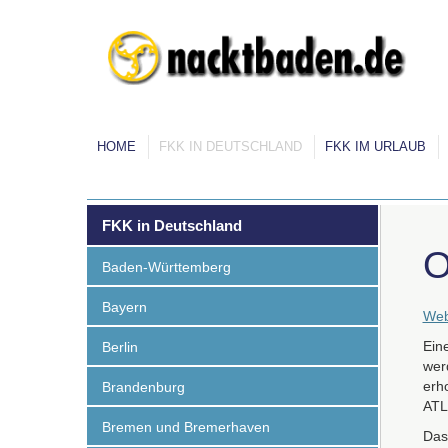
HOME
FKK IN DEUTSCHLAND
FKK IM URLAUB
FKK in Deutschland
O
Baden-Württemberg
Bayern
Web
Ein
Berlin
wer
erh
Brandenburg
ATL
Bremen und Bremerhaven
Das