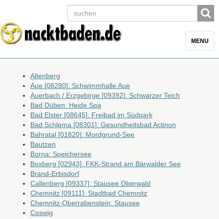
Toggle
MENU
navigatio
Altenberg
Aue [08280]: Schwimmhalle Aue
Auerbach / Erzgebirge [09392]: Schwarzer Teich
Bad Düben: Heide Spa
Bad Elster [08645]: Freibad im Südpark
Bad Schlema [08301]: Gesundheitsbad Actinon
Bahratal [01820]: Mordgrund-See
Bautzen
Borna: Speichersee
Boxberg [02943]: FKK-Strand am Bärwalder See
Brand-Erbisdorf
Callenberg [09337]: Stausee Oberwald
Chemnitz [09111]: Stadtbad Chemnitz
Chemnitz-Oberrabenstein: Stausee
Coswig