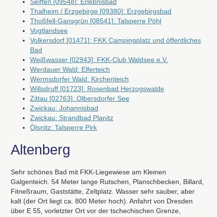
Seiffen [09548]: Erlebnisbad
Thalheim / Erzgebirge [09380]: Erzgebirgsbad
Thoßfell-Gansgrün [08541]: Talsperre Pöhl
Vogtlandsee
Volkersdorf [01471]: FKK Campingplatz und öffentliches
Bad
Weißwasser [02943]: FKK-Club Waldsee e.V.
Werdauer Wald: Elferteich
Wermsdorfer Wald: Kirchenteich
Willsdruff [01723]: Rosenbad Herzogswalde
Zittau [02763]: Olbersdorfer See
Zwickau: Johannisbad
Zwickau: Strandbad Planitz
Ölsnitz: Talsperre Pirk
Altenberg
Sehr schönes Bad mit
FKK
-Liegewiese am Kleinen
Galgenteich. 54 Meter lange Rutschen, Planschbecken, Billard,
Fitneßraum, Gaststätte, Zeltplatz. Wasser sehr sauber, aber
kalt (der Ort liegt ca. 800 Meter hoch). Anfahrt von Dresden
über E 55, vorletzter Ort vor der tschechischen Grenze,