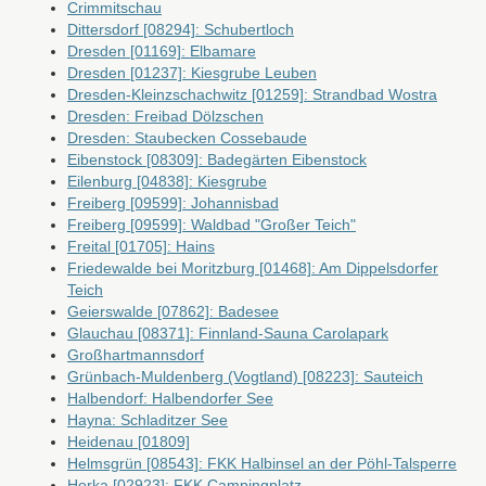
Crimmitschau
Dittersdorf [08294]: Schubertloch
Dresden [01169]: Elbamare
Dresden [01237]: Kiesgrube Leuben
Dresden-Kleinzschachwitz [01259]: Strandbad Wostra
Dresden: Freibad Dölzschen
Dresden: Staubecken Cossebaude
Eibenstock [08309]: Badegärten Eibenstock
Eilenburg [04838]: Kiesgrube
Freiberg [09599]: Johannisbad
Freiberg [09599]: Waldbad "Großer Teich"
Freital [01705]: Hains
Friedewalde bei Moritzburg [01468]: Am Dippelsdorfer
Teich
Geierswalde [07862]: Badesee
Glauchau [08371]: Finnland-Sauna Carolapark
Großhartmannsdorf
Grünbach-Muldenberg (Vogtland) [08223]: Sauteich
Halbendorf: Halbendorfer See
Hayna: Schladitzer See
Heidenau [01809]
Helmsgrün [08543]: FKK Halbinsel an der Pöhl-Talsperre
Horka [02923]: FKK Campingplatz