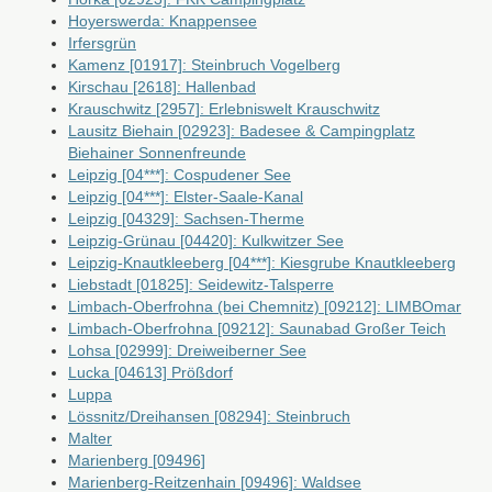
Hoyerswerda: Knappensee
Irfersgrün
Kamenz [01917]: Steinbruch Vogelberg
Kirschau [2618]: Hallenbad
Krauschwitz [2957]: Erlebniswelt Krauschwitz
Lausitz Biehain [02923]: Badesee & Campingplatz
Biehainer Sonnenfreunde
Leipzig [04***]: Cospudener See
Leipzig [04***]: Elster-Saale-Kanal
Leipzig [04329]: Sachsen-Therme
Leipzig-Grünau [04420]: Kulkwitzer See
Leipzig-Knautkleeberg [04***]: Kiesgrube Knautkleeberg
Liebstadt [01825]: Seidewitz-Talsperre
Limbach-Oberfrohna (bei Chemnitz) [09212]: LIMBOmar
Limbach-Oberfrohna [09212]: Saunabad Großer Teich
Lohsa [02999]: Dreiweiberner See
Lucka [04613] Prößdorf
Luppa
Lössnitz/Dreihansen [08294]: Steinbruch
Malter
Marienberg [09496]
Marienberg-Reitzenhain [09496]: Waldsee