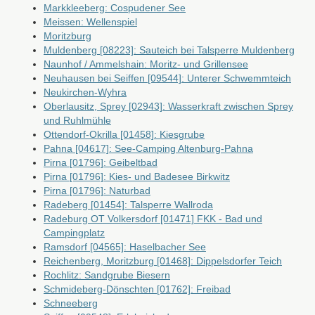
Markkleeberg: Cospudener See
Meissen: Wellenspiel
Moritzburg
Muldenberg [08223]: Sauteich bei Talsperre Muldenberg
Naunhof / Ammelshain: Moritz- und Grillensee
Neuhausen bei Seiffen [09544]: Unterer Schwemmteich
Neukirchen-Wyhra
Oberlausitz, Sprey [02943]: Wasserkraft zwischen Sprey
und Ruhlmühle
Ottendorf-Okrilla [01458]: Kiesgrube
Pahna [04617]: See-Camping Altenburg-Pahna
Pirna [01796]: Geibeltbad
Pirna [01796]: Kies- und Badesee Birkwitz
Pirna [01796]: Naturbad
Radeberg [01454]: Talsperre Wallroda
Radeburg OT Volkersdorf [01471] FKK - Bad und
Campingplatz
Ramsdorf [04565]: Haselbacher See
Reichenberg, Moritzburg [01468]: Dippelsdorfer Teich
Rochlitz: Sandgrube Biesern
Schmideberg-Dönschten [01762]: Freibad
Schneeberg