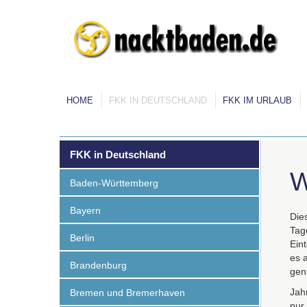
HOME
FKK IN DEUTSCHLAND
FKK IM URLAUB
FKK in Deutschland
W
Baden-Württemberg
Bayern
Die
Tage
Berlin
Ein
es 
Brandenburg
gen
Jah
Bremen und Bremerhaven
nur