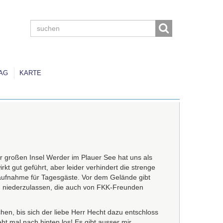
AG
KARTE
r großen Insel Werder im Plauer See hat uns als
rkt gut geführt, aber leider verhindert die strenge
taufnahme für Tagesgäste. Vor dem Gelände gibt
h niederzulassen, die auch von
FKK
-Freunden
hen, bis sich der liebe Herr Hecht dazu entschloss
t mal nach hinten los! Es gibt ausser mir