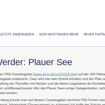
LETZTE ÄNDERUNGEN
KEIN NACKTBADEN MEHR
NEUER EINTR
erder: Plauer See
ser
FKK
-Campingplatz (
www.all-in-all.com/1218.htm
) auf der 240 Hekta
sgäste enttäuscht. Zwar wird hier kein Eintritt erhoben und der Platz wi
teilung der Parzellen mit Hecken und die kleine Liegewiese die Kontak
am schilfbewachsenen Ufer des Plauer Sees einige Gelegenheiten, sic
utzt werden.
relang konnte man auf diesem Campingplatz herrliche
FKK
-Ferien mac
 noch Jahresgäste (Dauercamper) zu zulassen! Ich hoffe der Schuss geh