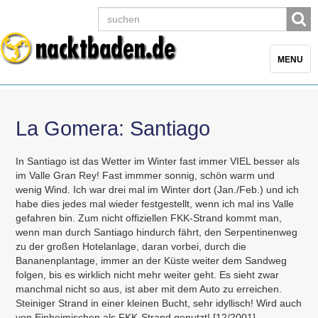
Toggle
MENU
navigatio
La Gomera: Santiago
In Santiago ist das Wetter im Winter fast immer
VIEL
besser als
im Valle Gran Rey! Fast immmer sonnig, schön warm und
wenig Wind. Ich war drei mal im Winter dort (Jan./Feb.) und ich
habe dies jedes mal wieder festgestellt, wenn ich mal ins Valle
gefahren bin. Zum nicht offiziellen
FKK
-Strand kommt man,
wenn man durch Santiago hindurch fährt, den Serpentinenweg
zu der großen Hotelanlage, daran vorbei, durch die
Bananenplantage, immer an der Küste weiter dem Sandweg
folgen, bis es wirklich nicht mehr weiter geht. Es sieht zwar
manchmal nicht so aus, ist aber mit dem Auto zu erreichen.
Steiniger Strand in einer kleinen Bucht, sehr idyllisch! Wird auch
von Einheimischen als
FKK
-Strand genutzt! [12/2001]