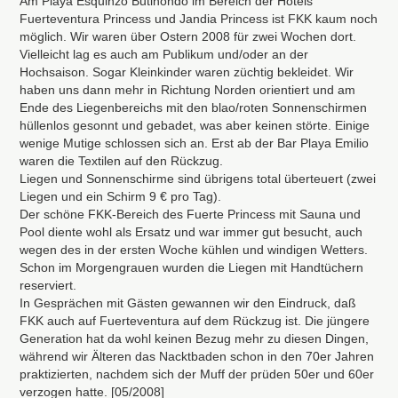
Am Playa Esquinzo Butihondo im Bereich der Hotels
Fuerteventura Princess und Jandia Princess ist
FKK
kaum noch
möglich. Wir waren über Ostern 2008 für zwei Wochen dort.
Vielleicht lag es auch am Publikum und/oder an der
Hochsaison. Sogar Kleinkinder waren züchtig bekleidet. Wir
haben uns dann mehr in Richtung Norden orientiert und am
Ende des Liegenbereichs mit den blao/roten Sonnenschirmen
hüllenlos gesonnt und gebadet, was aber keinen störte. Einige
wenige Mutige schlossen sich an. Erst ab der Bar Playa Emilio
waren die Textilen auf den Rückzug.
Liegen und Sonnenschirme sind übrigens total überteuert (zwei
Liegen und ein Schirm 9 € pro Tag).
Der schöne
FKK
-Bereich des Fuerte Princess mit Sauna und
Pool diente wohl als Ersatz und war immer gut besucht, auch
wegen des in der ersten Woche kühlen und windigen Wetters.
Schon im Morgengrauen wurden die Liegen mit Handtüchern
reserviert.
In Gesprächen mit Gästen gewannen wir den Eindruck, daß
FKK
auch auf Fuerteventura auf dem Rückzug ist. Die jüngere
Generation hat da wohl keinen Bezug mehr zu diesen Dingen,
während wir Älteren das Nacktbaden schon in den 70er Jahren
praktizierten, nachdem sich der Muff der prüden 50er und 60er
verzogen hatte. [05/2008]