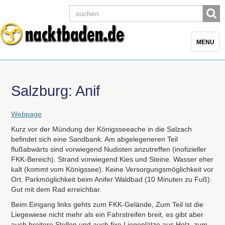
Toggle
MENU
navigatio
Salzburg: Anif
Webpage
Kurz vor der Mündung der Königsseeache in die Salzach
befindet sich eine Sandbank. Am abgelegeneren Teil
flußabwärts sind vorwiegend Nudisten anzutreffen (inofizieller
FKK
-Bereich). Strand vorwiegend Kies und Steine. Wasser eher
kalt (kommt vom Königssee). Keine Versorgungsmöglichkeit vor
Ort. Parkmöglichkeit beim Anifer Waldbad (10 Minuten zu Fuß).
Gut mit dem Rad erreichbar.
Beim Eingang links gehts zum
FKK
-Gelände, Zum Teil ist die
Liegewiese nicht mehr als ein Fahrstreifen breit, es gibt aber
auch breitere Stellen und auch fixe Liegeplätze aus Holz, zum