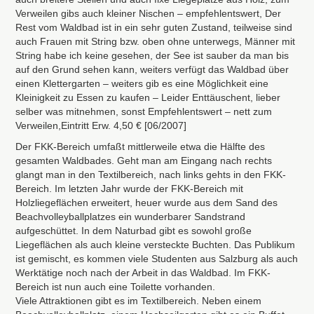
Verweilen gibs auch kleiner Nischen – empfehlentswert, Der
Rest vom Waldbad ist in ein sehr guten Zustand, teilweise sind
auch Frauen mit String bzw. oben ohne unterwegs, Männer mit
String habe ich keine gesehen, der See ist sauber da man bis
auf den Grund sehen kann, weiters verfügt das Waldbad über
einen Klettergarten – weiters gib es eine Möglichkeit eine
Kleinigkeit zu Essen zu kaufen – Leider Enttäuschent, lieber
selber was mitnehmen, sonst Empfehlentswert – nett zum
Verweilen,Eintritt Erw. 4,50 € [06/2007]
Der
FKK
-Bereich umfaßt mittlerweile etwa die Hälfte des
gesamten Waldbades. Geht man am Eingang nach rechts
glangt man in den Textilbereich, nach links gehts in den
FKK
-
Bereich. Im letzten Jahr wurde der
FKK
-Bereich mit
Holzliegeflächen erweitert, heuer wurde aus dem Sand des
Beachvolleyballplatzes ein wunderbarer Sandstrand
aufgeschüttet. In dem Naturbad gibt es sowohl große
Liegeflächen als auch kleine versteckte Buchten. Das Publikum
ist gemischt, es kommen viele Studenten aus Salzburg als auch
Werktätige noch nach der Arbeit in das Waldbad. Im
FKK
-
Bereich ist nun auch eine Toilette vorhanden.
Viele Attraktionen gibt es im Textilbereich. Neben einem