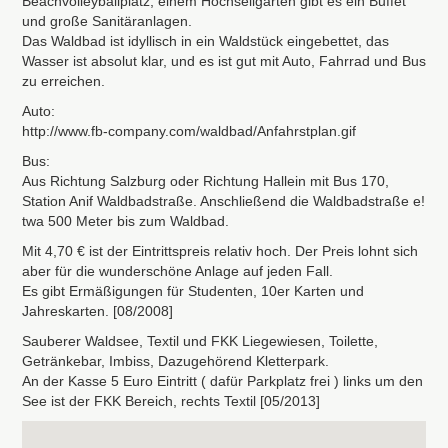
Beachvolleyballplatz, einem Hochseilgarten gibt es ein Buffet
und große Sanitäranlagen.
Das Waldbad ist idyllisch in ein Waldstück eingebettet, das
Wasser ist absolut klar, und es ist gut mit Auto, Fahrrad und Bus
zu erreichen.
Auto:
http://www.fb-company.com/waldbad/Anfahrstplan.gif
Bus:
Aus Richtung Salzburg oder Richtung Hallein mit Bus 170,
Station Anif Waldbadstraße. Anschließend die Waldbadstraße e!
twa 500 Meter bis zum Waldbad.
Mit 4,70 € ist der Eintrittspreis relativ hoch. Der Preis lohnt sich
aber für die wunderschöne Anlage auf jeden Fall.
Es gibt Ermäßigungen für Studenten, 10er Karten und
Jahreskarten. [08/2008]
Sauberer Waldsee, Textil und
FKK
Liegewiesen, Toilette,
Getränkebar, Imbiss, Dazugehörend Kletterpark.
An der Kasse 5 Euro Eintritt ( dafür Parkplatz frei ) links um den
See ist der
FKK
Bereich, rechts Textil [05/2013]