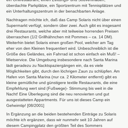
überdachte Parkplätze, ein Sportzentrum mit Tennisplätzen und
ein Unterhaltungszentrum in der benachbarten Anlage.
Nachtragen möchte ich, daß das Camp Solaris nicht über einen
Supermarkt verfügt, sondern über zwei. Auch gibt es insgesamt
drei Restaurants, welche aber mit teilweise horrenden Preisen
überraschen (1/2 Grillhähnchen mit Pommes – ca. 14 DM).
Weiterhin bietet Solaris einen großen Pool, welcher am Tag
eher von den Kleinen frequentiert wird. Unbeschreiblich ist die
Größe des Geländes, ein Fahrrad ist schon einfach ein Muß! –
Mietservice. Die Umgebung insbesondere nach Santa Marina
lädt geradezu zu Nacktspaziergängen ein, da es viele
Möglichkeiten gibt, durch den löchrigen Zaun zu schlüpfen. Am
Hafen von Santa Marina (nur ca. 2 Kilometer entfernt) gibt es
kleine gemütliche und günstigere textile Restaurants, die eine
Empfehlung wert sind (Fußwege)- Stimmung bis weit in die
Nacht! Eine Überlegung sind die neu renovierten und gut
ausgestatteten Appartments. Für uns ist dieses Camp ein
Geheimtip! [08/2001]
In Ergänzung an die beiden bestehenden Einträge zu Solaris
möchte ich ergänzen, dass wir nunmehr seit 10 Jahren auf
diesem Campingplatz den größten Teil des Sommers