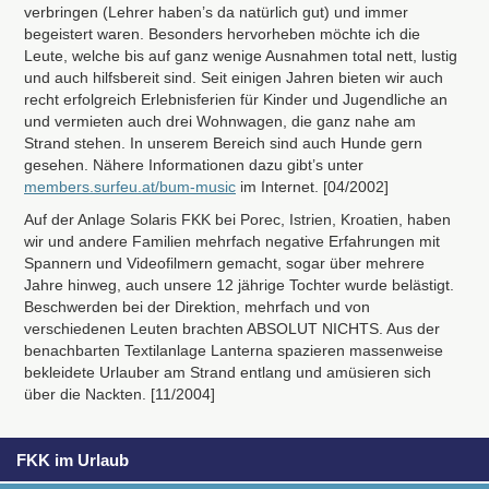
verbringen (Lehrer haben’s da natürlich gut) und immer
begeistert waren. Besonders hervorheben möchte ich die
Leute, welche bis auf ganz wenige Ausnahmen total nett, lustig
und auch hilfsbereit sind. Seit einigen Jahren bieten wir auch
recht erfolgreich Erlebnisferien für Kinder und Jugendliche an
und vermieten auch drei Wohnwagen, die ganz nahe am
Strand stehen. In unserem Bereich sind auch Hunde gern
gesehen. Nähere Informationen dazu gibt’s unter
members.surfeu.at/bum-music
im Internet. [04/2002]
Auf der Anlage Solaris
FKK
bei Porec, Istrien, Kroatien, haben
wir und andere Familien mehrfach negative Erfahrungen mit
Spannern und Videofilmern gemacht, sogar über mehrere
Jahre hinweg, auch unsere 12 jährige Tochter wurde belästigt.
Beschwerden bei der Direktion, mehrfach und von
verschiedenen Leuten brachten
ABSOLUT
NICHTS
. Aus der
benachbarten Textilanlage Lanterna spazieren massenweise
bekleidete Urlauber am Strand entlang und amüsieren sich
über die Nackten. [11/2004]
FKK im Urlaub