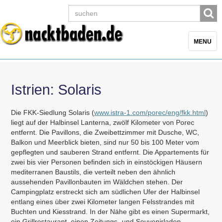
Toggle
MENU
navigatio
Istrien: Solaris
Die
FKK
-Siedlung Solaris (
www.istra-1.com/porec/eng/fkk.html
)
liegt auf der Halbinsel Lanterna, zwölf Kilometer von Porec
entfernt. Die Pavillons, die Zweibettzimmer mit Dusche, WC,
Balkon und Meerblick bieten, sind nur 50 bis 100 Meter vom
gepflegten und sauberen Strand entfernt. Die Appartements für
zwei bis vier Personen befinden sich in einstöckigen Häusern
mediterranen Baustils, die verteilt neben den ähnlich
aussehenden Pavillonbauten im Wäldchen stehen. Der
Campingplatz erstreckt sich am südlichen Ufer der Halbinsel
entlang eines über zwei Kilometer langen Felsstrandes mit
Buchten und Kiesstrand. In der Nähe gibt es einen Supermarkt,
ein Grillrestaurant, einen Zeitungs- und Souvenirladen,