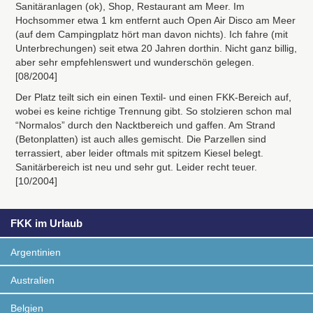
Sanitäranlagen (ok), Shop, Restaurant am Meer. Im
Hochsommer etwa 1 km entfernt auch Open Air Disco am Meer
(auf dem Campingplatz hört man davon nichts). Ich fahre (mit
Unterbrechungen) seit etwa 20 Jahren dorthin. Nicht ganz billig,
aber sehr empfehlenswert und wunderschön gelegen.
[08/2004]
Der Platz teilt sich ein einen Textil- und einen
FKK
-Bereich auf,
wobei es keine richtige Trennung gibt. So stolzieren schon mal
“Normalos” durch den Nacktbereich und gaffen. Am Strand
(Betonplatten) ist auch alles gemischt. Die Parzellen sind
terrassiert, aber leider oftmals mit spitzem Kiesel belegt.
Sanitärbereich ist neu und sehr gut. Leider recht teuer.
[10/2004]
FKK im Urlaub
Argentinien
Australien
Belgien