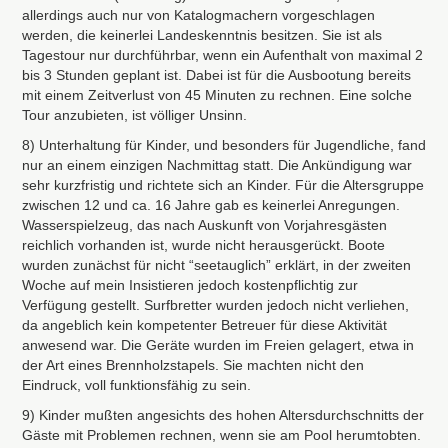
allerdings auch nur von Katalogmachern vorgeschlagen
werden, die keinerlei Landeskenntnis besitzen. Sie ist als
Tagestour nur durchführbar, wenn ein Aufenthalt von maximal 2
bis 3 Stunden geplant ist. Dabei ist für die Ausbootung bereits
mit einem Zeitverlust von 45 Minuten zu rechnen. Eine solche
Tour anzubieten, ist völliger Unsinn.
8) Unterhaltung für Kinder, und besonders für Jugendliche, fand
nur an einem einzigen Nachmittag statt. Die Ankündigung war
sehr kurzfristig und richtete sich an Kinder. Für die Altersgruppe
zwischen 12 und ca. 16 Jahre gab es keinerlei Anregungen.
Wasserspielzeug, das nach Auskunft von Vorjahresgästen
reichlich vorhanden ist, wurde nicht herausgerückt. Boote
wurden zunächst für nicht “seetauglich” erklärt, in der zweiten
Woche auf mein Insistieren jedoch kostenpflichtig zur
Verfügung gestellt. Surfbretter wurden jedoch nicht verliehen,
da angeblich kein kompetenter Betreuer für diese Aktivität
anwesend war. Die Geräte wurden im Freien gelagert, etwa in
der Art eines Brennholzstapels. Sie machten nicht den
Eindruck, voll funktionsfähig zu sein.
9) Kinder mußten angesichts des hohen Altersdurchschnitts der
Gäste mit Problemen rechnen, wenn sie am Pool herumtobten.