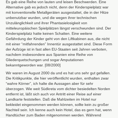
Es gab eine Reihe von lauten und leisen Beschwerden. Eine
Alternative gab es jedoch nicht, denn der Kinderspielplatz war
mit konventionelle Metallgeräten ausgestattet, die in der Hitze
unbenutzbar wurden, und die wegen ihrer technischen
Unzulänglichkeit und ihrer Phantasielosigkeit von
mitteleuropäischen Spielplätzen längst verschwunden sind. Der
Kinderspielplatz hatte keinen Schatten. Eine weitere
Gefährdung der Kinder geht von den Liftkabinen aus, die nicht
mit einer “mitfahrenden” Innentür ausgestattet sind. Diese Form
der Aufzüge ist in fast allen EU-Staaten seit Jahren verboten,
nachdem insbesondere aus Spanien eine Reihe von
Gliederquetschungen und sogar Amputationen
bekanntgeworden war. [08/2000]
Wir waren im August 2000 da und es hat uns sehr gut gefallen.
Die Kritikpunkte, die hier veröffentlicht wurden, enthalten zwar
“wahre Körner”, ich halte die Aussagen aber für sehr
überzogen. Wie weit Südkreta vom dichter besiedelten Norden
entfernt ist, läßt sich auch vor Antritt einer Reise auf einer
Landkarte feststellen. Daß die Mahlzeiten im Hotel nur
bekleidet eingenommen werden können, sollte kein zu großer
Nachteil sein. Ich kenne auch kein Hotel, das es gern hat, wenn
Handtücher zum Baden mitgenommen werden. Während