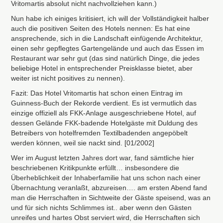
Vritomartis absolut nicht nachvollziehen kann.)
Nun habe ich einiges kritisiert, ich will der Vollständigkeit halber
auch die positiven Seiten des Hotels nennen: Es hat eine
ansprechende, sich in die Landschaft einfügende Architektur,
einen sehr gepflegtes Gartengelände und auch das Essen im
Restaurant war sehr gut (das sind natürlich Dinge, die jedes
beliebige Hotel in entsprechender Preisklasse bietet, aber
weiter ist nicht positives zu nennen).
Fazit: Das Hotel Vritomartis hat schon einen Eintrag im
Guinness-Buch der Rekorde verdient. Es ist vermutlich das
einzige offiziell als
FKK
-Anlage ausgeschriebene Hotel, auf
dessen Gelände
FKK
-badende Hotelgäste mit Duldung des
Betreibers von hotelfremden Textilbadenden angepöbelt
werden können, weil sie nackt sind. [01/2002]
Wer im August letzten Jahres dort war, fand sämtliche hier
beschriebenen Kritikpunkte erfüllt… insbesondere die
Überheblichkeit der Inhaberfamilie hat uns schon nach einer
Übernachtung veranlaßt, abzureisen…. am ersten Abend fand
man die Herrschaften in Sichtweite der Gäste speisend, was an
und für sich nichts Schlimmes ist.. aber wenn den Gästen
unreifes und hartes Obst serviert wird, die Herrschaften sich