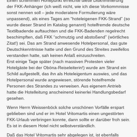
Einen schlimmen Höhepunkt erreichte diese Diskriminierung
der
FKK
-Anhänger (ich weiß nicht, wie ich diese Vorkommnisse
sonst nennen soll – jede moderatere Formulierung wäre
unpassend), als eines Tages am “hoteleigenen
FKK
-Strand” (so
wurde dieser Strand im Katalog genannt) hotelfremde deutsche
Textilbadende auftauchten und die
FKK
-Badenden regelrecht
beschimpften, daß
FKK
“schmutzig und abstoßend” (wörtliches
Zitat!) sei. Das am Strand anwesende Hotelpersonal, das gute
Deutschkenntnisse hatte und den Grund des Streites zweifellos
verstanden hatte, sah keinen Anlaß einzuschreiten.
Erst einige Tage später (nach massiven Protesten vieler
Hotelgäste bei der Oböna-Reiseleiterin!) wurde am Strand ein
Schild aufgestellt, das ihn als Hoteleigentum auswies, und das
Hotelpersonal wurde angewiesen, störende hotelfremde
Personen des Strandes zu verweisen. Aus eigenem Antrieb
hatte die Hotelleitung anscheinend keinerlei Handlungsbedarf
gesehen.
Wenn Herrn Weissenböck solche unschönen Vorfälle erspart
geblieben sind und er im Hotel Vritomartis einen ungestörten
FKK
-Urlaub verbringen konnte, dann sollte er darüber froh sein.
Es ist in diesem Hotel nicht selbstverständlich.
Daß das Hotel Vritomartis sehr abgelegen ist, ist ebenfalls