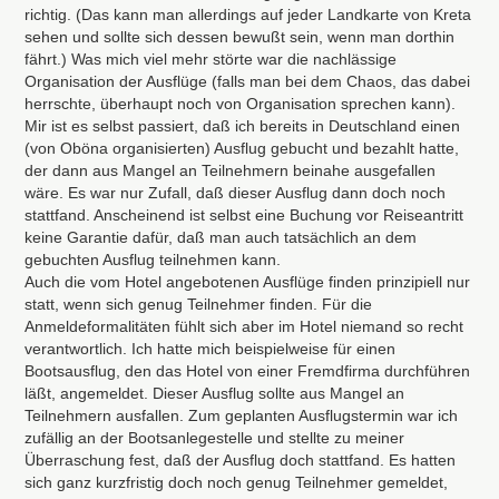
richtig. (Das kann man allerdings auf jeder Landkarte von Kreta
sehen und sollte sich dessen bewußt sein, wenn man dorthin
fährt.) Was mich viel mehr störte war die nachlässige
Organisation der Ausflüge (falls man bei dem Chaos, das dabei
herrschte, überhaupt noch von Organisation sprechen kann).
Mir ist es selbst passiert, daß ich bereits in Deutschland einen
(von Oböna organisierten) Ausflug gebucht und bezahlt hatte,
der dann aus Mangel an Teilnehmern beinahe ausgefallen
wäre. Es war nur Zufall, daß dieser Ausflug dann doch noch
stattfand. Anscheinend ist selbst eine Buchung vor Reiseantritt
keine Garantie dafür, daß man auch tatsächlich an dem
gebuchten Ausflug teilnehmen kann.
Auch die vom Hotel angebotenen Ausflüge finden prinzipiell nur
statt, wenn sich genug Teilnehmer finden. Für die
Anmeldeformalitäten fühlt sich aber im Hotel niemand so recht
verantwortlich. Ich hatte mich beispielweise für einen
Bootsausflug, den das Hotel von einer Fremdfirma durchführen
läßt, angemeldet. Dieser Ausflug sollte aus Mangel an
Teilnehmern ausfallen. Zum geplanten Ausflugstermin war ich
zufällig an der Bootsanlegestelle und stellte zu meiner
Überraschung fest, daß der Ausflug doch stattfand. Es hatten
sich ganz kurzfristig doch noch genug Teilnehmer gemeldet,