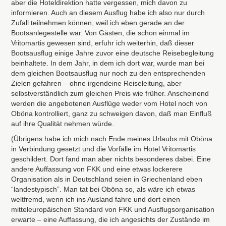
aber die Hoteldirektion hatte vergessen, mich davon zu
informieren. Auch an diesem Ausflug habe ich also nur durch
Zufall teilnehmen können, weil ich eben gerade an der
Bootsanlegestelle war. Von Gästen, die schon einmal im
Vritomartis gewesen sind, erfuhr ich weiterhin, daß dieser
Bootsausflug einige Jahre zuvor eine deutsche Reisebegleitung
beinhaltete. In dem Jahr, in dem ich dort war, wurde man bei
dem gleichen Bootsausflug nur noch zu den entsprechenden
Zielen gefahren – ohne irgendeine Reiseleitung, aber
selbstverständlich zum gleichen Preis wie früher. Anscheinend
werden die angebotenen Ausflüge weder vom Hotel noch von
Oböna kontrolliert, ganz zu schweigen davon, daß man Einfluß
auf ihre Qualität nehmen würde.
(Übrigens habe ich mich nach Ende meines Urlaubs mit Oböna
in Verbindung gesetzt und die Vorfälle im Hotel Vritomartis
geschildert. Dort fand man aber nichts besonderes dabei. Eine
andere Auffassung von
FKK
und eine etwas lockerere
Organisation als in Deutschland seien in Griechenland eben
“landestypisch”. Man tat bei Oböna so, als wäre ich etwas
weltfremd, wenn ich ins Ausland fahre und dort einen
mitteleuropäischen Standard von
FKK
und Ausflugsorganisation
erwarte – eine Auffassung, die ich angesichts der Zustände im