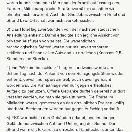
waren kennzeichnendes Merkmal der Arbeitsauffassung des
Fahrers. Mitteleuropäische Straßenverhältnisse hatten wir
ohnehin nicht erwartet. Auch der Shuttlebus zwischen Hotel und
Strand bzw. Ortschaft war nicht verkehrssicher.
3) Das Hotel lag zwei Stunden von der nächsten städtischen
Ansiedlung entfernt. Damit erledigte sich jegliche Absicht von
privaten Ausflügen von selbst. Die wesentlichen
archäologischen Stätten waren nur mit unvertretbarem
zeitlichen und finanziellen Aufwand zu erreichen (Knossos 2,5
Stunden eine Strecke).
4) Ein “Willkommenschluck” billigen Landweins wurde am
dritten Tag nach der Ankunft von den Reinigungskräften wieder
entfernt, obwohl nur sparsam Gebrauch davon gemacht
worden war. Die Klimaanlage war nur gegen erhebliches
Aufgeld zu benutzen. Offene Getränke durften generell nur dort
verzehrt werden, wo man sie gekauft hatte. Die Preise im
Miniladen waren, gemessen an den ortsüblichen Preisen, völlig
überhöht. Briefmarken wurden nur gegen Aufschlag verkauft.
5)
FKK
war nicht in den Gebäuden erlaubt, und im übrigen
Gelände nur zwischen Auf- und Untergang der Sonne. Der
Strand war nicht textilfrei zu erreichen. Handtücher durften das