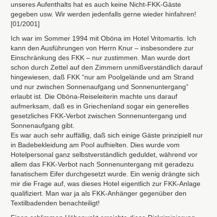
unseres Aufenthalts hat es auch keine Nicht-
FKK
-Gäste
gegeben usw. Wir werden jedenfalls gerne wieder hinfahren!
[01/2001]
Ich war im Sommer 1994 mit Oböna im Hotel Vritomartis. Ich
kann den Ausführungen von Herrn Knur – insbesondere zur
Einschränkung des
FKK
– nur zustimmen. Man wurde dort
schon durch Zettel auf den Zimmern unmißverständlich darauf
hingewiesen, daß
FKK
“nur am Poolgelände und am Strand
und nur zwischen Sonnenaufgang und Sonnenuntergang”
erlaubt ist. Die Oböna-Reiseleiterin machte uns darauf
aufmerksam, daß es in Griechenland sogar ein generelles
gesetzliches
FKK
-Verbot zwischen Sonnenuntergang und
Sonnenaufgang gibt.
Es war auch sehr auffällig, daß sich einige Gäste prinzipiell nur
in Badebekleidung am Pool aufhielten. Dies wurde vom
Hotelpersonal ganz selbstverständlich geduldet, während vor
allem das
FKK
-Verbot nach Sonnenuntergang mit geradezu
fanatischem Eifer durchgesetzt wurde. Ein wenig drängte sich
mir die Frage auf, was dieses Hotel eigentlich zur
FKK
-Anlage
qualifiziert. Man war ja als
FKK
-Anhänger gegenüber den
Textilbadenden benachteiligt!