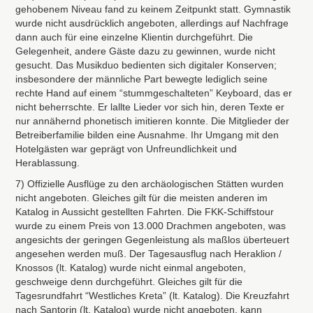
gehobenem Niveau fand zu keinem Zeitpunkt statt. Gymnastik
wurde nicht ausdrücklich angeboten, allerdings auf Nachfrage
dann auch für eine einzelne Klientin durchgeführt. Die
Gelegenheit, andere Gäste dazu zu gewinnen, wurde nicht
gesucht. Das Musikduo bedienten sich digitaler Konserven;
insbesondere der männliche Part bewegte lediglich seine
rechte Hand auf einem “stummgeschalteten” Keyboard, das er
nicht beherrschte. Er lallte Lieder vor sich hin, deren Texte er
nur annähernd phonetisch imitieren konnte. Die Mitglieder der
Betreiberfamilie bilden eine Ausnahme. Ihr Umgang mit den
Hotelgästen war geprägt von Unfreundlichkeit und
Herablassung.
7) Offizielle Ausflüge zu den archäologischen Stätten wurden
nicht angeboten. Gleiches gilt für die meisten anderen im
Katalog in Aussicht gestellten Fahrten. Die
FKK
-Schiffstour
wurde zu einem Preis von 13.000 Drachmen angeboten, was
angesichts der geringen Gegenleistung als maßlos überteuert
angesehen werden muß. Der Tagesausflug nach Heraklion /
Knossos (lt. Katalog) wurde nicht einmal angeboten,
geschweige denn durchgeführt. Gleiches gilt für die
Tagesrundfahrt “Westliches Kreta” (lt. Katalog). Die Kreuzfahrt
nach Santorin (lt. Katalog) wurde nicht angeboten, kann