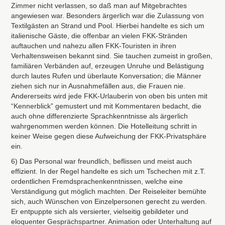
Zimmer nicht verlassen, so daß man auf Mitgebrachtes
angewiesen war. Besonders ärgerlich war die Zulassung von
Textilgästen an Strand und Pool. Hierbei handelte es sich um
italienische Gäste, die offenbar an vielen
FKK
-Stränden
auftauchen und nahezu allen
FKK
-Touristen in ihren
Verhaltensweisen bekannt sind. Sie tauchen zumeist in großen,
familiären Verbänden auf, erzeugen Unruhe und Belästigung
durch lautes Rufen und überlaute Konversation; die Männer
ziehen sich nur in Ausnahmefällen aus, die Frauen nie.
Andererseits wird jede
FKK
-Urlauberin von oben bis unten mit
“Kennerblick” gemustert und mit Kommentaren bedacht, die
auch ohne differenzierte Sprachkenntnisse als ärgerlich
wahrgenommen werden können. Die Hotelleitung schritt in
keiner Weise gegen diese Aufweichung der
FKK
-Privatsphäre
ein.
6) Das Personal war freundlich, beflissen und meist auch
effizient. In der Regel handelte es sich um Tschechen mit z.T.
ordentlichen Fremdsprachenkenntnissen, welche eine
Verständigung gut möglich machten. Der Reiseleiter bemühte
sich, auch Wünschen von Einzelpersonen gerecht zu werden.
Er entpuppte sich als versierter, vielseitig gebildeter und
eloquenter Gesprächspartner. Animation oder Unterhaltung auf