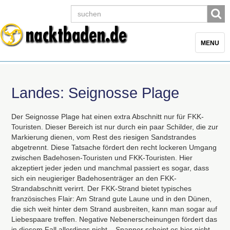
Toggle
MENU
navigatio
Landes: Seignosse Plage
Der Seignosse Plage hat einen extra Abschnitt nur für
FKK
-
Touristen. Dieser Bereich ist nur durch ein paar Schilder, die zur
Markierung dienen, vom Rest des riesigen Sandstrandes
abgetrennt. Diese Tatsache fördert den recht lockeren Umgang
zwischen Badehosen-Touristen und
FKK
-Touristen. Hier
akzeptiert jeder jeden und manchmal passiert es sogar, dass
sich ein neugieriger Badehosenträger an den
FKK
-
Strandabschnitt verirrt. Der
FKK
-Strand bietet typisches
französisches Flair: Am Strand gute Laune und in den Dünen,
die sich weit hinter dem Strand ausbreiten, kann man sogar auf
Liebespaare treffen. Negative Nebenerscheinungen fördert das
in diesem Fall allerdings nicht – Spanner scheint es hier nicht