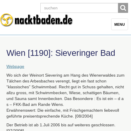
Toggle
MENU
navigatio
Wien [1190]: Sieveringer Bad
Webpage
Wo sich der Weinort Sievering am Hang des Wienerwaldes zum
Tälchen des Arbesbaches verengt, liegt ein fast schon
“klassisches” Schwimmbad. Recht gut in Schuss gehalten, nicht
allzu gross, mit Schwimmbecken, Wiese, schattigen Bäumen,
und Sauna samt Innenbecken. Das Besondere : Es ist ein – d a
s –
FKK
-Bad am Rande Wiens.
Erwähnenswert: Die einfache, mit Frischgemachtem liebevoll
geführte preisentsprechende Küche. [08/2004]
Der Betrieb ist ab 1.Juli 2006 bis auf weiteres geschlossen.
[07/2008]