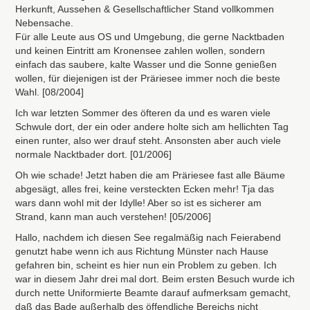
Herkunft, Aussehen & Gesellschaftlicher Stand vollkommen
Nebensache.
Für alle Leute aus OS und Umgebung, die gerne Nacktbaden
und keinen Eintritt am Kronensee zahlen wollen, sondern
einfach das saubere, kalte Wasser und die Sonne genießen
wollen, für diejenigen ist der Präriesee immer noch die beste
Wahl. [08/2004]
Ich war letzten Sommer des öfteren da und es waren viele
Schwule dort, der ein oder andere holte sich am hellichten Tag
einen runter, also wer drauf steht. Ansonsten aber auch viele
normale Nacktbader dort. [01/2006]
Oh wie schade! Jetzt haben die am Präriesee fast alle Bäume
abgesägt, alles frei, keine versteckten Ecken mehr! Tja das
wars dann wohl mit der Idylle! Aber so ist es sicherer am
Strand, kann man auch verstehen! [05/2006]
Hallo, nachdem ich diesen See regalmäßig nach Feierabend
genutzt habe wenn ich aus Richtung Münster nach Hause
gefahren bin, scheint es hier nun ein Problem zu geben. Ich
war in diesem Jahr drei mal dort. Beim ersten Besuch wurde ich
durch nette Uniformierte Beamte darauf aufmerksam gemacht,
daß das Bade außerhalb des öffendliche Bereichs nicht