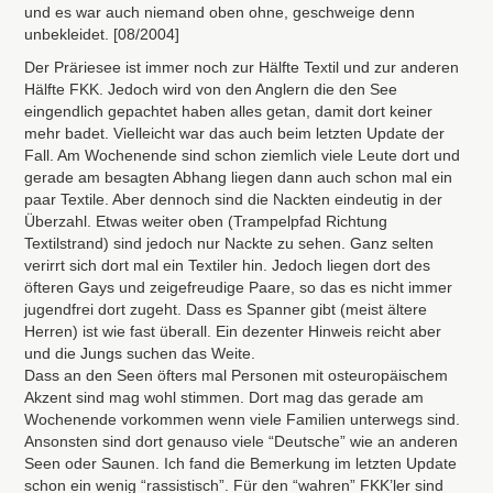
und es war auch niemand oben ohne, geschweige denn
unbekleidet. [08/2004]
Der Präriesee ist immer noch zur Hälfte Textil und zur anderen
Hälfte
FKK
. Jedoch wird von den Anglern die den See
eingendlich gepachtet haben alles getan, damit dort keiner
mehr badet. Vielleicht war das auch beim letzten Update der
Fall. Am Wochenende sind schon ziemlich viele Leute dort und
gerade am besagten Abhang liegen dann auch schon mal ein
paar Textile. Aber dennoch sind die Nackten eindeutig in der
Überzahl. Etwas weiter oben (Trampelpfad Richtung
Textilstrand) sind jedoch nur Nackte zu sehen. Ganz selten
verirrt sich dort mal ein Textiler hin. Jedoch liegen dort des
öfteren Gays und zeigefreudige Paare, so das es nicht immer
jugendfrei dort zugeht. Dass es Spanner gibt (meist ältere
Herren) ist wie fast überall. Ein dezenter Hinweis reicht aber
und die Jungs suchen das Weite.
Dass an den Seen öfters mal Personen mit osteuropäischem
Akzent sind mag wohl stimmen. Dort mag das gerade am
Wochenende vorkommen wenn viele Familien unterwegs sind.
Ansonsten sind dort genauso viele “Deutsche” wie an anderen
Seen oder Saunen. Ich fand die Bemerkung im letzten Update
schon ein wenig “rassistisch”. Für den “wahren”
FKK
’ler sind