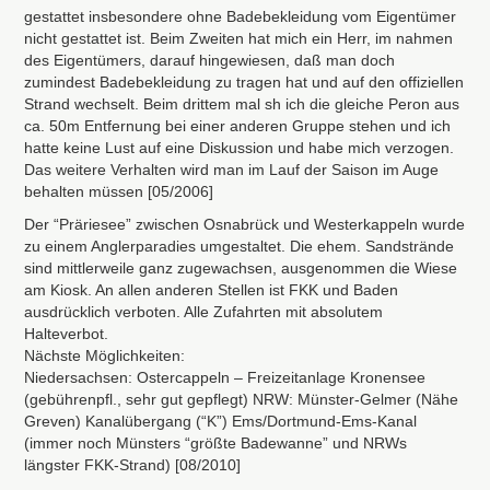
gestattet insbesondere ohne Badebekleidung vom Eigentümer
nicht gestattet ist. Beim Zweiten hat mich ein Herr, im nahmen
des Eigentümers, darauf hingewiesen, daß man doch
zumindest Badebekleidung zu tragen hat und auf den offiziellen
Strand wechselt. Beim drittem mal sh ich die gleiche Peron aus
ca. 50m Entfernung bei einer anderen Gruppe stehen und ich
hatte keine Lust auf eine Diskussion und habe mich verzogen.
Das weitere Verhalten wird man im Lauf der Saison im Auge
behalten müssen [05/2006]
Der “Präriesee” zwischen Osnabrück und Westerkappeln wurde
zu einem Anglerparadies umgestaltet. Die ehem. Sandstrände
sind mittlerweile ganz zugewachsen, ausgenommen die Wiese
am Kiosk. An allen anderen Stellen ist
FKK
und Baden
ausdrücklich verboten. Alle Zufahrten mit absolutem
Halteverbot.
Nächste Möglichkeiten:
Niedersachsen: Ostercappeln – Freizeitanlage Kronensee
(gebührenpfl., sehr gut gepflegt)
NRW
: Münster-Gelmer (Nähe
Greven) Kanalübergang (“K”) Ems/Dortmund-Ems-Kanal
(immer noch Münsters “größte Badewanne” und
NRW
s
längster
FKK
-Strand) [08/2010]