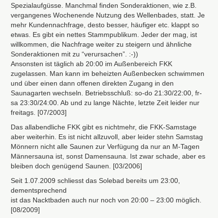
Spezialaufgüsse. Manchmal finden Sonderaktionen, wie z.B.
vergangenes Wochenende Nutzung des Wellenbades, statt. Je
mehr Kundennachfrage, desto besser, häufiger etc. klappt so
etwas. Es gibt ein nettes Stammpublikum. Jeder der mag, ist
willkommen, die Nachfrage weiter zu steigern und ähnliche
Sonderaktionen mit zu “verursachen”. :-))
Ansonsten ist täglich ab 20:00 im Außenbereich
FKK
zugelassen. Man kann im beheizten Außenbecken schwimmen
und über einen dann offenen direkten Zugang in den
Saunagarten wechseln. Betriebsschluß: so-do 21:30/22:00, fr-
sa 23:30/24:00. Ab und zu lange Nächte, letzte Zeit leider nur
freitags. [07/2003]
Das allabendliche
FKK
gibt es nichtmehr, die
FKK
-Samstage
aber weiterhin. Es ist nicht allzuvoll, aber leider stehn Samstag
Mönnern nicht alle Saunen zur Verfügung da nur an M-Tagen
Männersauna ist, sonst Damensauna. Ist zwar schade, aber es
bleiben doch genügend Saunen. [03/2006]
Seit 1.07.2009 schliesst das Solebad bereits um 23:00,
dementsprechend
ist das Nacktbaden auch nur noch von 20:00 – 23:00 möglich.
[08/2009]