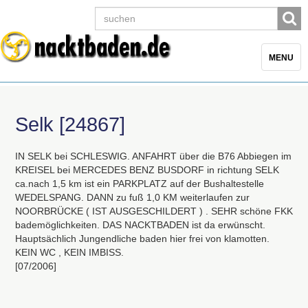
Toggle
MENU
navigatio
Selk [24867]
IN
SELK
bei
SCHLESWIG
.
ANFAHRT
über die B76 Abbiegen im
KREISEL
bei
MERCEDES
BENZ
BUSDORF
in richtung
SELK
ca.nach 1,5 km ist ein
PARKPLATZ
auf der Bushaltestelle
WEDELSPANG
.
DANN
zu fuß 1,0 KM weiterlaufen zur
NOORBRÜCKE
(
IST
AUSGESCHILDERT
) .
SEHR
schöne
FKK
bademöglichkeiten.
DAS
NACKTBADEN
ist da erwünscht.
Hauptsächlich Jungendliche baden hier frei von klamotten.
KEIN
WC ,
KEIN
IMBISS
.
[07/2006]