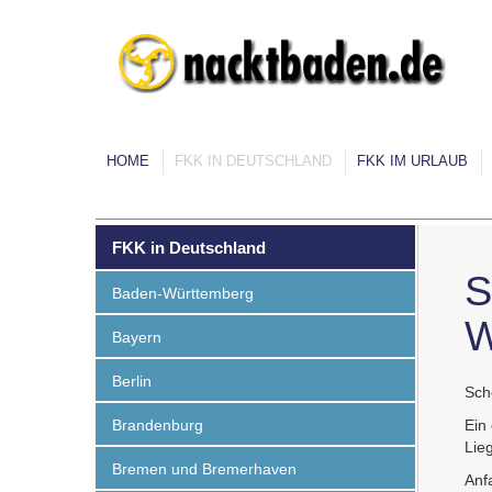
HOME
FKK IN DEUTSCHLAND
FKK IM URLAUB
FKK in Deutschland
S
Baden-Württemberg
W
Bayern
Berlin
Sch
Brandenburg
Ein
Lie
Bremen und Bremerhaven
Anfa