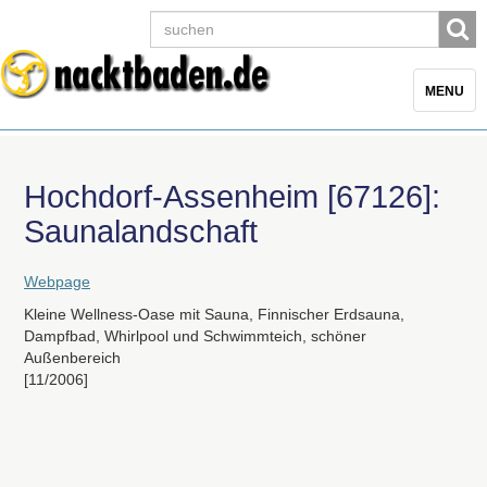
Toggle
MENU
navigatio
Hochdorf-Assenheim [67126]:
Saunalandschaft
Webpage
Kleine Wellness-Oase mit Sauna, Finnischer Erdsauna,
Dampfbad, Whirlpool und Schwimmteich, schöner
Außenbereich
[11/2006]