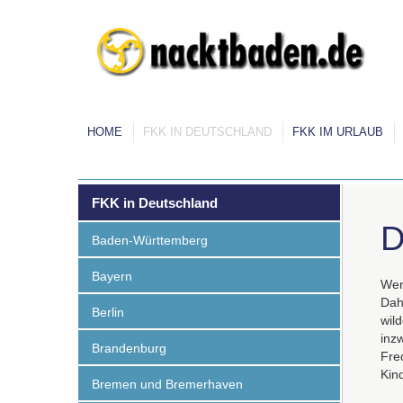
HOME
FKK IN DEUTSCHLAND
FKK IM URLAUB
FKK in Deutschland
D
Baden-Württemberg
Bayern
Wen
Dah
Berlin
wil
inz
Brandenburg
Fre
Kin
Bremen und Bremerhaven