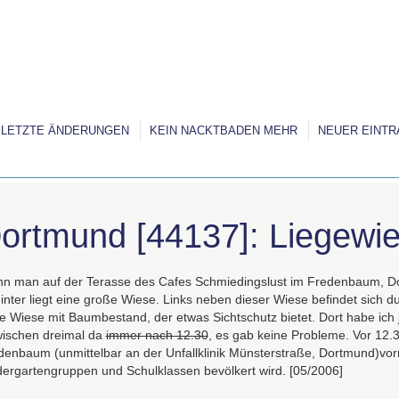
LETZTE ÄNDERUNGEN
KEIN NACKTBADEN MEHR
NEUER EINTR
ortmund [44137]: Liegewi
n man auf der Terasse des Cafes Schmiedingslust im Fredenbaum, Dor
inter liegt eine große Wiese. Links neben dieser Wiese befindet sich 
de Wiese mit Baumbestand, der etwas Sichtschutz bietet. Dort habe ich 
wischen dreimal da
immer nach 12.30
, es gab keine Probleme. Vor 12.3
denbaum (unmittelbar an der Unfallklinik Münsterstraße, Dortmund)vor
dergartengruppen und Schulklassen bevölkert wird. [05/2006]