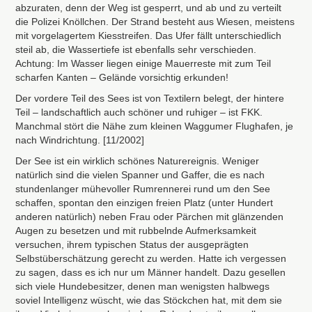
abzuraten, denn der Weg ist gesperrt, und ab und zu verteilt
die Polizei Knöllchen. Der Strand besteht aus Wiesen, meistens
mit vorgelagertem Kiesstreifen. Das Ufer fällt unterschiedlich
steil ab, die Wassertiefe ist ebenfalls sehr verschieden.
Achtung: Im Wasser liegen einige Mauerreste mit zum Teil
scharfen Kanten – Gelände vorsichtig erkunden!
Der vordere Teil des Sees ist von Textilern belegt, der hintere
Teil – landschaftlich auch schöner und ruhiger – ist
FKK
.
Manchmal stört die Nähe zum kleinen Waggumer Flughafen, je
nach Windrichtung. [11/2002]
Der See ist ein wirklich schönes Naturereignis. Weniger
natürlich sind die vielen Spanner und Gaffer, die es nach
stundenlanger mühevoller Rumrennerei rund um den See
schaffen, spontan den einzigen freien Platz (unter Hundert
anderen natürlich) neben Frau oder Pärchen mit glänzenden
Augen zu besetzen und mit rubbelnde Aufmerksamkeit
versuchen, ihrem typischen Status der ausgeprägten
Selbstüberschätzung gerecht zu werden. Hatte ich vergessen
zu sagen, dass es ich nur um Männer handelt. Dazu gesellen
sich viele Hundebesitzer, denen man wenigsten halbwegs
soviel Intelligenz wüscht, wie das Stöckchen hat, mit dem sie