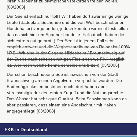
ihren Vierbeiner zu olympischen Rekorden treiben wollen.
[08/2003]
Der See ist einfach nur toll ! Wir haben dort zwar einige wenige
Leute (Badeplatz-Suchende und die von Wolf beschriebenen
Hundehalter) vorgefunden, jedoch konnten wir nicht feststellen
das es sich hier um Spanner handelte. Falls doch, haben die
sich extrem gut getarnt :
) Der See ist in jedem Fall sehr
empfehlenswert und die Wegbeschreibung von Rainer ist 100%
! P.S.: Wir sind in der Gegend Hildesheim / Braunschweig auf
der Suche nach schönen ruhigen Fleckchen wo
FKK
möglich
ist. Wer noch welche kennt, schreibe uns bitte :
) [05/2006]
Der schon beschriebene See ist inzwischen von der Stadt
Braunschweig an einen Angelverein verpachtet worden. Die
Bademöglichkeiten bestehen noch, dort haben aber
Vereinsmitglieder den ersten Zugriff und die Nutzungsrechte.
Das Wasser hat sehr gute Qualität. Beim Schwimmen kann es
aber passieren, dass einem eine Angelschnur mit Haken
entgegenfliegt! [03/2008]
FKK in Deutschland