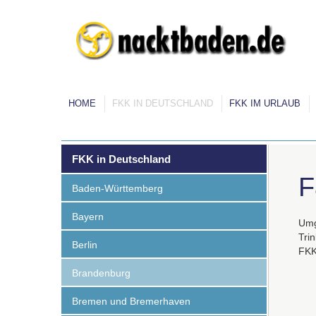
HOME
FKK IN DEUTSCHLAND
FKK IM URLAUB
FKK in Deutschland
F
Baden-Württemberg
Bayern
Umg
Tri
Berlin
FK
Brandenburg
Bremen und Bremerhaven