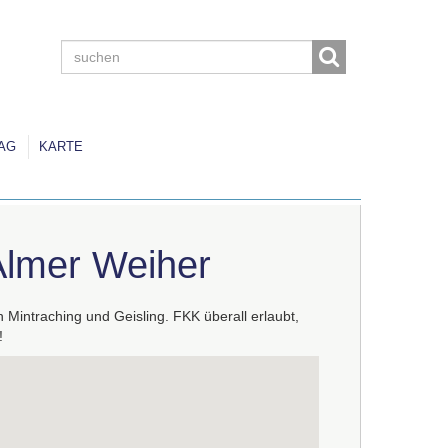
AG
KARTE
Almer Weiher
 Mintraching und Geisling.
FKK
überall erlaubt,
!