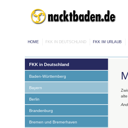
HOME
FKK IN DEUTSCHLAND
FKK IM URLAUB
FKK in Deutschland
M
Baden-Württemberg
Bayern
Zwi
alt
Berlin
And
Brandenburg
Bremen und Bremerhaven