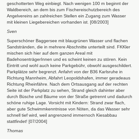
geschotterten Weg einbiegt. Nach wenigen 100 m beginnt der
Waldbereich, an dem bis zum Fischereischutzbereich des
Angelvereins an zahlreichen Stellen ein Zugang zum Wasser
mit kleinen Liegebereichen vorhanden ist. [08/2003]
Sven
Superschöner Baggersee mit blaugrünen Wasser und flachen
Sandstränden, die in mehrere Abschnitte unterteilt sind.
FKK
ler
mischen sich hier auf dem ganzen Areal mit
BadehosenträgerInnen und es scheint keinen zu stören. Kein
Eintritt und wohl auch keine Parkgebühr, obwohl ausgeschildert.
Parkplätze sehr begrenzt. Anfahrt von der B36 Karlsruhe in
Richtung Mannheim, Abfahrt Leopoldshafen, immer geradeaus
Richtung Rheinfähre. Nach dem Ortsausgang auf der rechten
Seite ist der Parkplatz zu sehen, Strand gleich dahinter aber
durch Büsche und Bäume von der Straße getrennt und dadurch
schöne ruhige Lage. Vorsicht mit Kindern: Strand zwar flach,
aber gute Schwimmkenntnisse von Nöten, da das Wasser sehr
schnell tief wird, weil angrenzend immernoch Kiesabbau
stattfindet! [07/2004]
Thomas