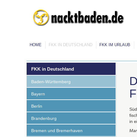
HOME
FKK IN DEUTSCHLAND
FKK IM URLAUB
FKK in Deutschland
D
Baden-Württemberg
F
Bayern
Berlin
Süd
fis
Brandenburg
in 
Bremen und Bremerhaven
Mar